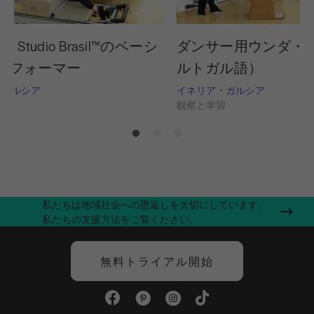
20:28
ates Studio Brasil™のベーシ
ダンサー用ウンダ・
リフォーマー
ルトガル語）
・ガルシア
イネリア・ガルシア
習
観察と学習
私たちは地域社会への恩返しを大切にしています。
私たちの支援方法をご覧ください。
無料トライアル開始