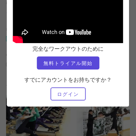
教師
ワークアウトのテンポ
イネリア・ガルシア
安定している
必要な機材
ウンダ・チェア
完全なワークアウトのために
の類似クラスを検索
無料トライアル開始
上級
50～60分
ウンダ・チェア
すでにアカウントをお持ちですか？
その他のワークアウト
ログイン