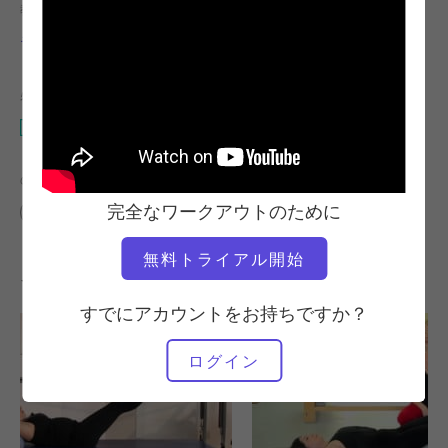
教師
ワークアウトのテンポ
モリー・ナイルズ・レンショウ
速い
必要な機材
ウンダ・チェア
の類似クラスを検索
完全なワークアウトのために
中級
30～40分
ウンダ・チェア
無料トライアル開始
その他のワークアウト
すでにアカウントをお持ちですか？
ログイン