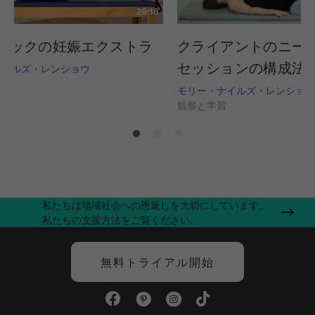
29:18
ラックの妊娠エクストラ
クライアントのニー
セッションの構成法
ナイルズ・レンショウ
習
モリー・ナイルズ・レンショウ
観察と学習
私たちは地域社会への恩返しを大切にしています。
私たちの支援方法をご覧ください。
無料トライアル開始