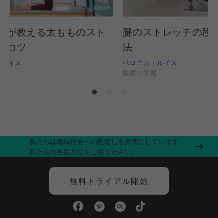
03:41
カが教える太もものスト
腱のストレッチの段
のコツ
法
・ルイス
ベロニカ・ルイス
習
観察と学習
私たちは地域社会への恩返しを大切にしています。
私たちの支援方法をご覧ください。
無料トライアル開始