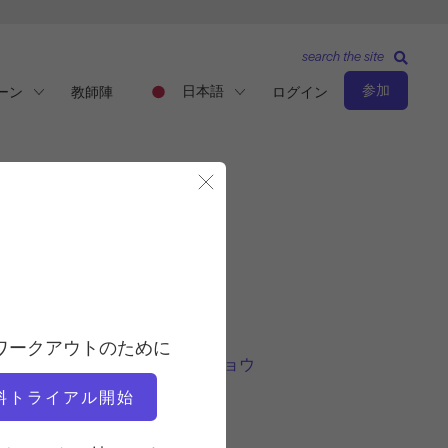
search the site
参加
日本語
ーン
教師陣
ログイン
モーダルを閉じる
中級レベル
教師
ワークアウトのために
モリー・ナイルズ・レンショウ
料トライアル開始
ワークアウトのテンポ