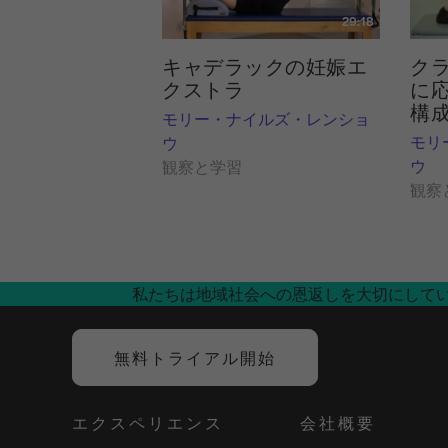
29:18
キャデラックの妊娠エ
ク
クストラ
に
構
モリー・ナイルズ・レンショ
モリ
ウ
ウ
観察と学習
観察
私たちは地域社会への恩返しを大切にして
無料トライアル開始
エクスペリエンス
会社概要