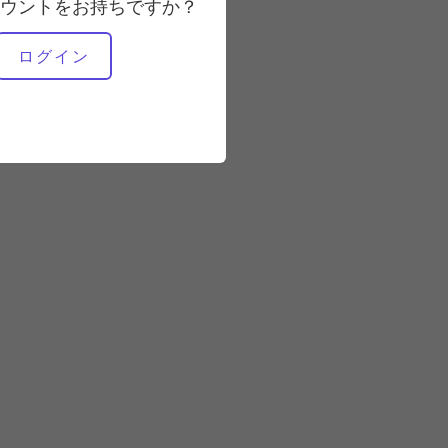
安定している
ウントをお持ちですか？
ログイン
必要な機材
スタジオ全体