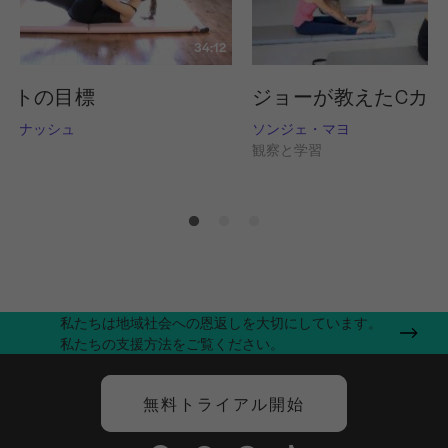
34:12
ットの目標
ジョーが教えたCカーブP
ス ナッシュ
ソンジェ・マヨ
習
観察と学習
私たちは地域社会への恩返しを大切にしています。
私たちの支援方法をご覧ください。
無料トライアル開始