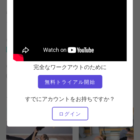
教師
ビデオタイム
ジェイ・グライムス
33:13
必要な機材
マット
の類似クラスを検索
完全なワークアウトのために
30～40分
マット
無料トライアル開始
その他のワークアウト
すでにアカウントをお持ちですか？
ログイン