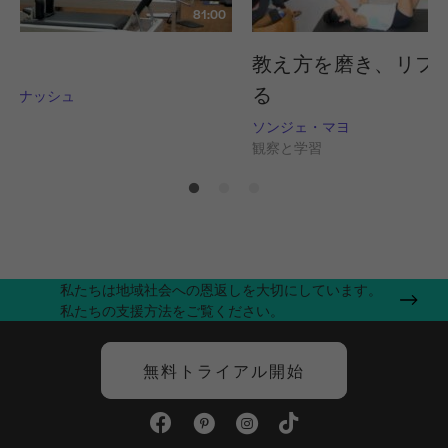
81:00
教え方を磨き、リフ
る
ス ナッシュ
習
ソンジェ・マヨ
観察と学習
私たちは地域社会への恩返しを大切にしています。
私たちの支援方法をご覧ください。
無料トライアル開始