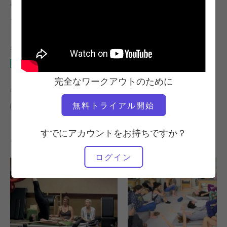
教師
ビデオタイム
ショーン・ギャラガー
48:34
必要な機材
スタジオ全体
完全なワークアウトのために
の類似クラスを検索
無料トライアル開始
40～50分
スタジオ全体
すでにアカウントをお持ちですか？
その他のワークアウト
ログイン