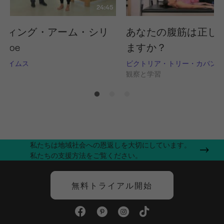
24:45
ディング・アーム・シリ
あなたの腹筋は正し
a Joe
ますか？
グライムス
ビクトリア・トリー・カパン
習
観察と学習
私たちは地域社会への恩返しを大切にしています。
私たちの支援方法をご覧ください。
無料トライアル開始