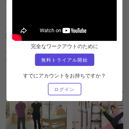
教師
ビデオタイム
マリアーノ・ドラガライ
1:59:16
必要な機材
キャデラック
完全なワークアウトのために
の類似クラスを検索
無料トライアル開始
60分以上
キャデラック
すでにアカウントをお持ちですか？
その他のワークアウト
ログイン