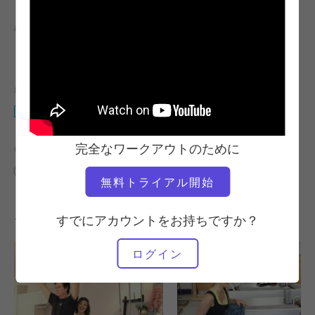
教師
ビデオタイム
ミゲル・シルバ
49:57
必要な機材
スタジオ全体
完全なワークアウトのために
の類似クラスを検索
40～50分
スタジオ全体
無料トライアル開始
その他のワークアウト
すでにアカウントをお持ちですか？
ログイン