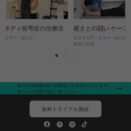
49:30
スタディ前弯症の治療法
硬さとの闘い ケース
ア・トリー・カパン
ビクトリア・トリー・カパン
習
観察と学習
私たちは地域社会への恩返しを大切にしています。
私たちの支援方法をご覧ください。
無料トライアル開始