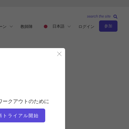
search the site
参加
日本語
ーン
教師陣
ログイン
モーダルを閉じる
観察と学習
教師
ワークアウトのために
アリサ・ワイアット
料トライアル開始
ビデオタイム
8:52