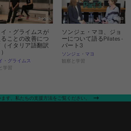
2:40:24
28:53
ェイ・グライムスが
ソンジェ・マヨ、ジョ
えることの改善につ
ーについて語るPilates -
て（イタリア語翻訳
パート3
き）
ソンジェ・マヨ
イ・グライムス
観察と学習
と学習
います。私たちの支援方法をご覧ください。