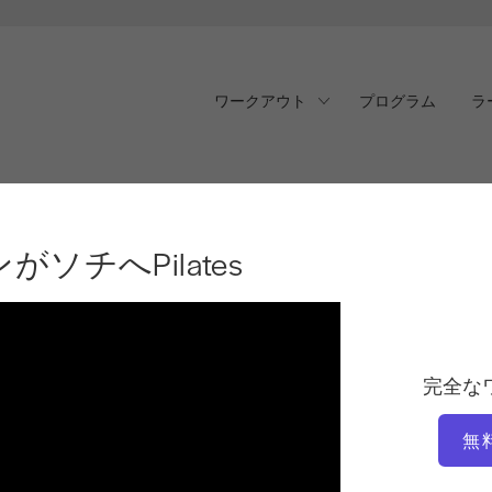
ワークアウト
プログラム
ラ
チへPilates
ソチへPilates
完全な
無