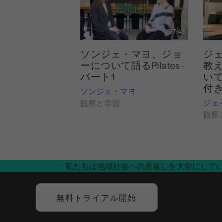
27:43
ソンジェ・マヨ、ジョ
ジ
ーについて語るPilates -
教
パート1
い
付
ソンジェ・マヨ
ジェ
観察と学習
観察
私たちは地域社会への恩返しを大切にして
無料トライアル開始