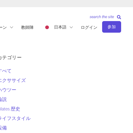
search the site
参加
日本語
ーン
教師陣
ログイン
カテゴリー
すべて
エクササイズ
ハウツー
論説
ilates 歴史
ライフスタイル
設備