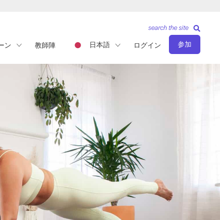
search the site
参加
日本語
ーン
教師陣
ログイン