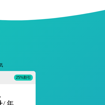
気
25%割引
4
/ 年