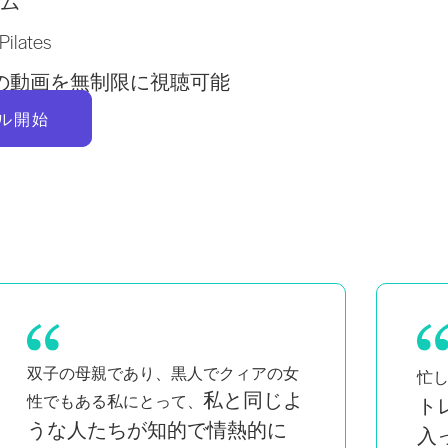
ム
lates
以上の動画を無制限に視聴可能
ル開始
自宅で簡単に
Pi
忙しい母親として、
トレーニングできるのが気に
も
入って
り
います。毎日通い続けること