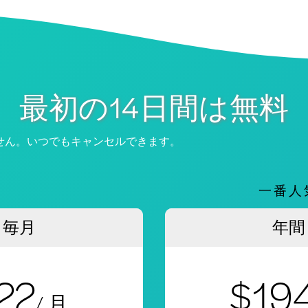
最初の14日間は無料
せん。いつでもキャンセルできます。
一番人
毎月
年間
22
$19
/ 月