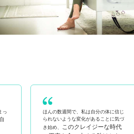
信じ
キューイングやクラスに自信
気づ
が持てるようになったよ。
とて
代
も勉強になるし、お金を払う価値があ