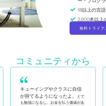
ー・プログラ
18以上の言語Pi
2,900本
無料トライア
コミュニティから
双子の母親であり、黒人でクィアの女
私と同じよ
性でもある私にとって、
うな人たちが知的で情熱的に