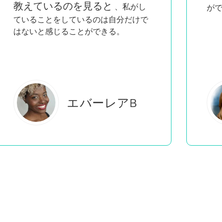
具
ができる！
ト
学
エステル・S