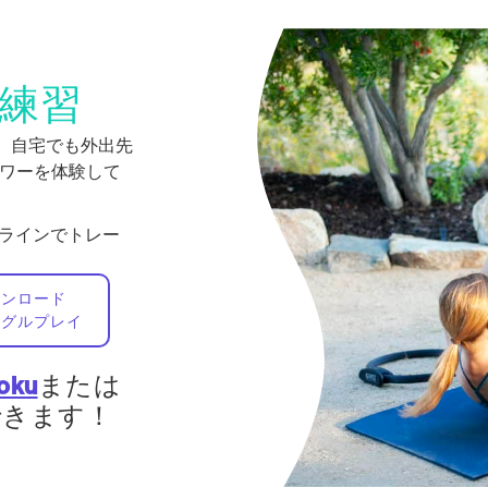
練習
で。自宅でも外出先
身パワーを体験して
フラインでトレー
ウンロード
ーグルプレイ
oku
または
視聴できます！