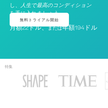
し、
人生で最高のコンディション
を手に入れましょう
無料トライアル開始
月額22ドル、
年額194ドル
または
特集