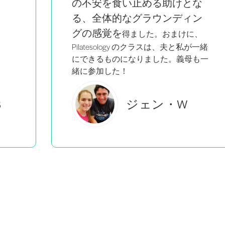
な
る。
ン
、
が一緒
も一
ブルック・C