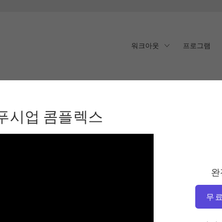
워크아웃
프로그램
푸시업 콤플렉스
 푸시업 콤플렉스
완
무료