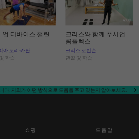
5:35
4:00
 업 디바이스 챌린
크리스와 함께 푸시업
콤플렉스
리아 토리-카판
크리스 로빈슨
및 학습
관찰 및 학습
합니다. 저희가 어떤 방식으로 도움을 주고 있는지 알아보세요.
쇼핑
도움말