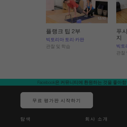
12:10
플랭크 팁 2부
푸시
지
빅토리아 토리-카판
빅토
관찰 및 학습
관찰 
Facebook은 커뮤니티에 환원하는 것을 좋아
무료 평가판 시작하기
탐색
회사 소개