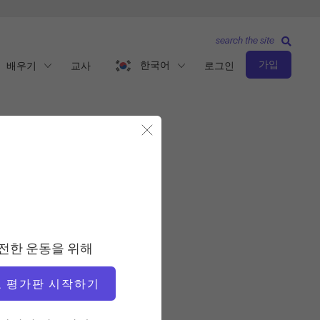
search the site
가입
한국어
배우기
교사
로그인
모달 닫기
관찰 및 학습
교사
전한 운동을 위해
크리스 로빈슨
 평가판 시작하기
비디오 시간
4:00