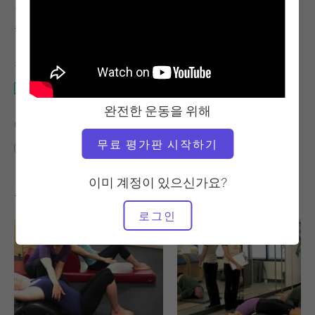
교사
비디오 시간
손제 마요
1:35:12
필요한 장비
사다리 배럴
완전한 운동을 위해
다음에 대한 유사한 클래스 찾기
무료 평가판 시작하기
60분 이상
사다리 배럴
이미 계정이 있으신가요?
좋아할 만한 다른 운동
로그인