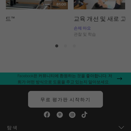
81:00
스레드™
교육 개선 및 새로 고
내쉬
손제 마요
습
관찰 및 학습
Facebook은 커뮤니티에 환원하는 것을 좋아합니다. 저
희가 어떤 방식으로 도움을 주고 있는지 알아보세요.
무료 평가판 시작하기
탐색