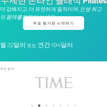
무제한 온라인 클래식 Pilates
더 강해지고, 더 유연하게 움직이며,
인생 최고
의 몸매를
만들어 보세요
무료 평가판 시작하기
월 22달러
연간 194달러
또는
추천 분야