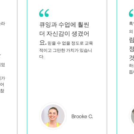
흑인이자 퀴어 여성인 쌍둥이
바
저와 닮은 사
의 엄마로서
게
람들이 지적이고 열
육
정적으로 가르치는
니
전
것을 보면
저만 이런 일을
하는 사람이 아니라는 생각이
듭니다.
에버레아
C.
B.