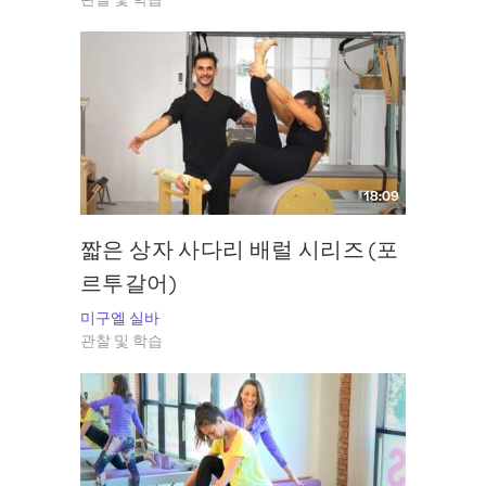
18:09
짧은 상자 사다리 배럴 시리즈 (포
르투갈어)
미구엘 실바
관찰 및 학습