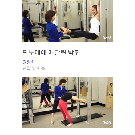
4:40
단두대에 매달린 박쥐
원정희
관찰 및 학습
3:40