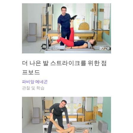
20:20
더 나은 발 스트라이크를 위한 점
프보드
파비앙 메네곤
관찰 및 학습