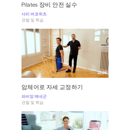
Pilates 장비 안전 실수
샤리 버코위츠
관찰 및 학습
22:29
암체어로 자세 교정하기
파비앙 메네곤
관찰 및 학습