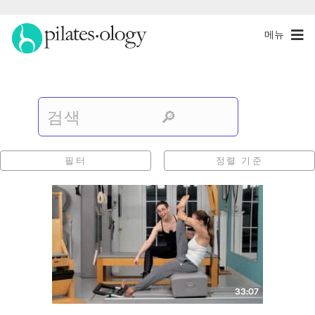
메뉴
필터
정렬 기준
33:07