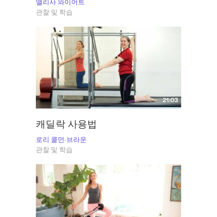
앨리사 와이어트
관찰 및 학습
21:03
캐딜락 사용법
로리 콜먼-브라운
관찰 및 학습