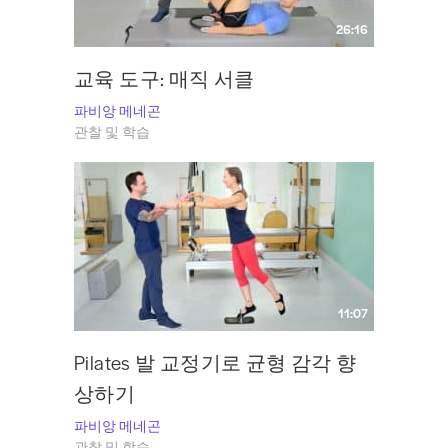
26:16
교육 도구: 매직 서클
파비앙 메네곤
관찰 및 학습
11:07
Pilates 발 교정기로 균형 감각 향
상하기
파비앙 메네곤
관찰 및 학습