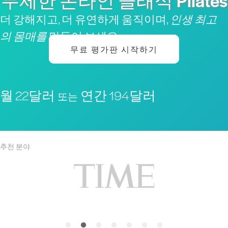
무제한 온라인 클래식 Pilates
더 강해지고, 더 유연하게 움직이며,
인생 최고
의 몸매를
만들어 보세요
무료 평가판 시작하기
월 22달러
연간 194달러
또는
추천 분야