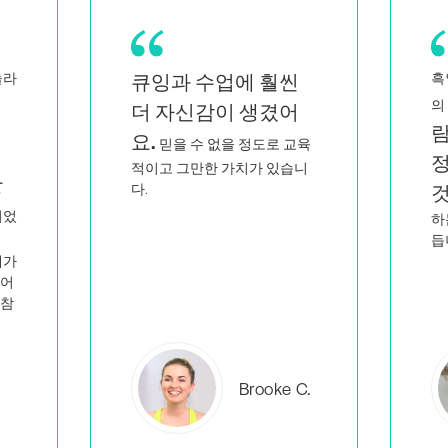
흑인이자 퀴어 여성인 쌍둥이
바
저와 닮은 사
의 엄마로서
게
람들이 지적이고 열
육
정적으로 가르치는
니
전
것을 보면
저만 이런 일을
하는 사람이 아니라는 생각이
듭니다.
에버레아
C.
B.