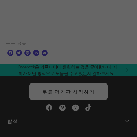
운동 공유
F
T
P
L
E
a
w
i
i
m
c
i
n
n
a
Facebook은 커뮤니티에 환원하는 것을 좋아합니다. 저
e
t
t
k
i
희가 어떤 방식으로 도움을 주고 있는지 알아보세요.
b
t
e
e
l
o
e
r
d
o
r
e
I
무료 평가판 시작하기
k
s
n
t
탐색