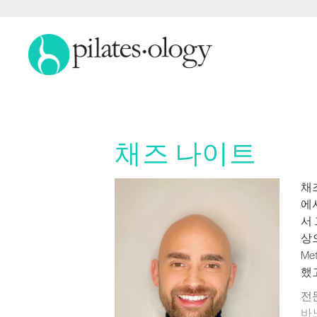
채즈 나이트
채즈
채즈
에
서
상으
Me
했
전문
바노