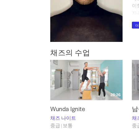
이했
자
리아
더
대
오늘
니다
채즈의 수업
요
업 
하
28:26
Wunda Ignite
남
채즈 나이트
채
중급 | 보통
중급