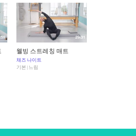
:59
29:31
트
웰빙 스트레칭 매트
채즈 나이트
기본 | 느림