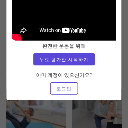
교사
운동 템포
Kim Reis
느림
필요한 장비
스탠딩 Pilates & 더 월
완전한 운동을 위해
다음에 대한 유사한 클래스 찾기
무료 평가판 시작하기
중급
30분 - 40분
스탠딩 Pilates & 더 월
이미 계정이 있으신가요?
좋아할 만한 다른 운동
로그인