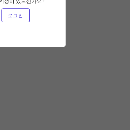
 계정이 있으신가요?
필요한 장비
로그인
전체 스튜디오