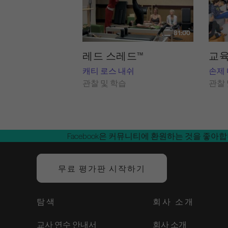
81:00
레드 스레드™
교육
캐티 로스 내쉬
손제
관찰 및 학습
관찰 
Facebook은 커뮤니티에 환원하는 것을 좋아
무료 평가판 시작하기
탐색
회사 소개
교사 연수 안내서
회사 소개