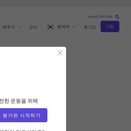
search the site
가입
한국어
배우기
교사
로그인
모달 닫기
관찰 및 학습
교사
전한 운동을 위해
빅토리아 토리-카판
 평가판 시작하기
비디오 시간
31:34