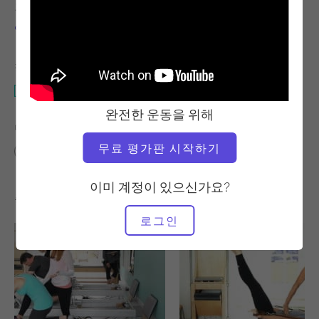
교사
앨리사 와이어트
필요한 장비
매트
완전한 운동을 위해
다음에 대한 유사한 클래스 찾기
무료 평가판 시작하기
기본
중급
고급
0 - 10분
매트
이미 계정이 있으신가요?
좋아할 만한 다른 운동
로그인