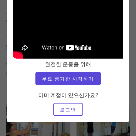
교사
비디오 시간
빅토리아 토리-카판
4:11
필요한 장비
캐딜락
완전한 운동을 위해
다음에 대한 유사한 클래스 찾기
0 - 10분
캐딜락
무료 평가판 시작하기
좋아할 만한 다른 운동
이미 계정이 있으신가요?
로그인