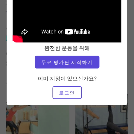
교사
운동 템포
안드레아 마이다
안정적
필요한 장비
매트
완전한 운동을 위해
다음에 대한 유사한 클래스 찾기
무료 평가판 시작하기
중급
20~30분
매트
이미 계정이 있으신가요?
좋아할 만한 다른 운동
로그인