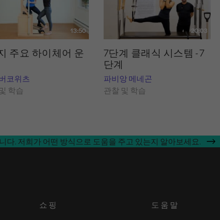
13:50
20:03
지 주요 하이체어 운
7단계 클래식 시스템 - 7
단계
 버코위츠
파비앙 메네곤
및 학습
관찰 및 학습
합니다. 저희가 어떤 방식으로 도움을 주고 있는지 알아보세요.
쇼핑
도움말