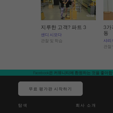
10:58
지루한 고객? 파트 3
3가
동
샌디 시모다
샤리
관찰 및 학습
관찰 
Facebook은 커뮤니티에 환원하는 것을 좋아
무료 평가판 시작하기
탐색
회사 소개