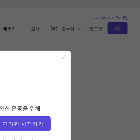
search the site
가입
한국어
배우기
교사
로그인
모달 닫기
관찰 및 학습
교사
전한 운동을 위해
베로니카 루이즈
 평가판 시작하기
비디오 시간
5:38