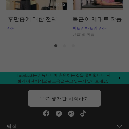
49:30
구: 후만증에 대한 전략
복근이 제대로 작동하
토리-카판
빅토리아 토리-카판
습
관찰 및 학습
Facebook은 커뮤니티에 환원하는 것을 좋아합니다. 저
희가 어떤 방식으로 도움을 주고 있는지 알아보세요.
무료 평가판 시작하기
탐색