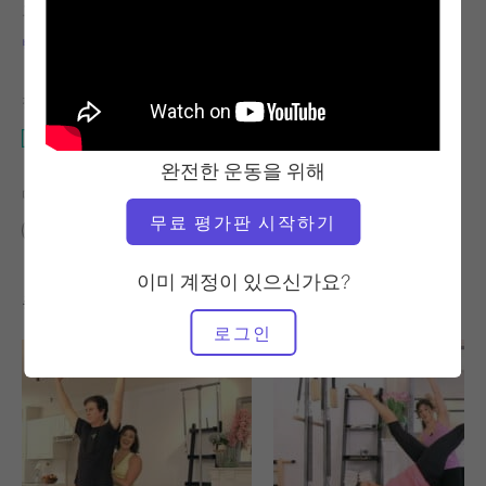
교사
운동 템포
빅토리아 토리-카판
느림
필요한 장비
개혁자
완전한 운동을 위해
다음에 대한 유사한 클래스 찾기
무료 평가판 시작하기
중급
60분 이상
개혁자
이미 계정이 있으신가요?
좋아할 만한 다른 운동
로그인