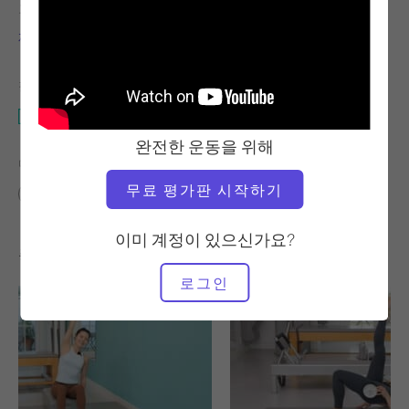
교사
운동 템포
제시카 마르쿠센
안정적
필요한 장비
전체 스튜디오
완전한 운동을 위해
다음에 대한 유사한 클래스 찾기
무료 평가판 시작하기
중급
0 - 10분
전체 스튜디오
이미 계정이 있으신가요?
좋아할 만한 다른 운동
로그인