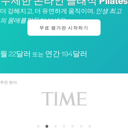
무제한 온라인 클래식 Pilates
더 강해지고, 더 유연하게 움직이며,
인생 최고
의 몸매를
만들어 보세요
무료 평가판 시작하기
월 22달러
연간 194달러
또는
추천 분야