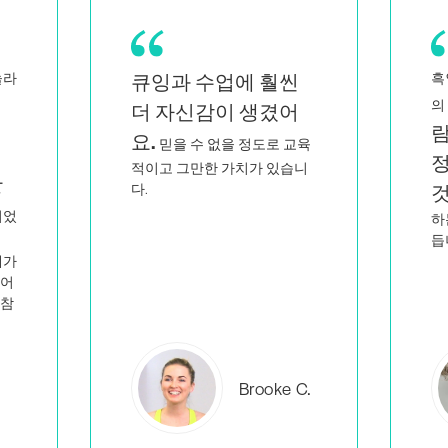
흑인이자 퀴어 여성인 쌍둥이
바
저와 닮은 사
의 엄마로서
게
람들이 지적이고 열
육
정적으로 가르치는
니
전
것을 보면
저만 이런 일을
하는 사람이 아니라는 생각이
듭니다.
에버레아
C.
B.