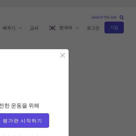
search the site
가입
한국어
배우기
교사
로그인
모달 닫기
관찰 및 학습
교사
전한 운동을 위해
호세 미구엘
 평가판 시작하기
비디오 시간
2:01:52