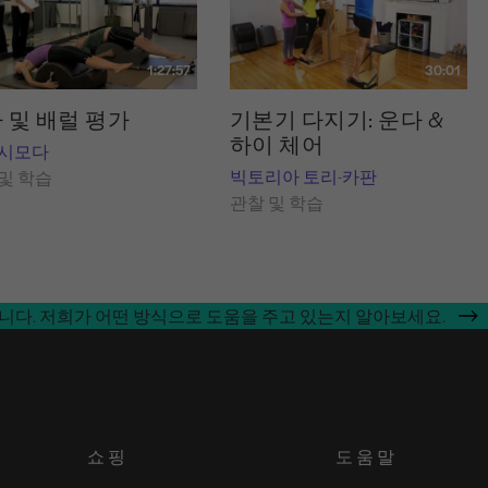
1:27:57
30:01
 및 배럴 평가
기본기 다지기: 운다 &
하이 체어
 시모다
빅토리아 토리-카판
및 학습
관찰 및 학습
합니다. 저희가 어떤 방식으로 도움을 주고 있는지 알아보세요.
쇼핑
도움말