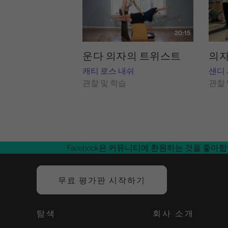
20:15
운다 의자의 트위스트
의자
캐티 로스 내쉬
샌디
관찰 및 학습
관찰 
Facebook은 커뮤니티에 환원하는 것을 좋아
무료 평가판 시작하기
탐색
회사 소개