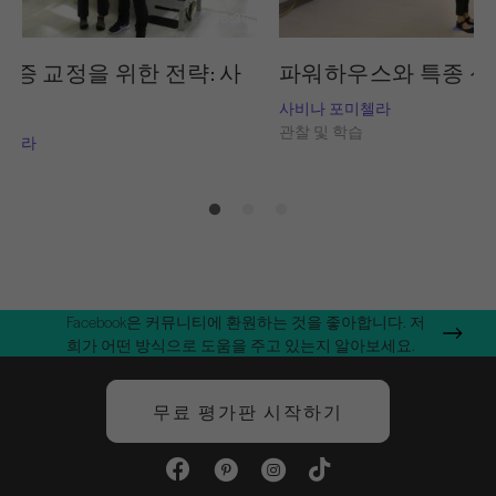
38:36
증 교정을 위한 전략: 사
파워하우스와 특종 
사비나 포미첼라
관찰 및 학습
미첼라
습
Facebook은 커뮤니티에 환원하는 것을 좋아합니다. 저
희가 어떤 방식으로 도움을 주고 있는지 알아보세요.
무료 평가판 시작하기