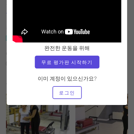
교사
운동 템포
사비나 포미첼라
느림
필요한 장비
캐딜락
완전한 운동을 위해
다음에 대한 유사한 클래스 찾기
무료 평가판 시작하기
기본
20~30분
캐딜락
이미 계정이 있으신가요?
좋아할 만한 다른 운동
로그인