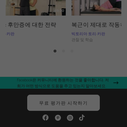
49:30
구: 후만증에 대한 전략
복근이 제대로 작동하
토리-카판
빅토리아 토리-카판
습
관찰 및 학습
Facebook은 커뮤니티에 환원하는 것을 좋아합니다. 저
희가 어떤 방식으로 도움을 주고 있는지 알아보세요.
무료 평가판 시작하기