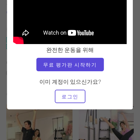
교사
운동 템포
빅토리아 토리-카판
안정적
필요한 장비
타워
캐딜락
완전한 운동을 위해
다음에 대한 유사한 클래스 찾기
무료 평가판 시작하기
중급
10~20분
타워
캐딜락
이미 계정이 있으신가요?
좋아할 만한 다른 운동
로그인