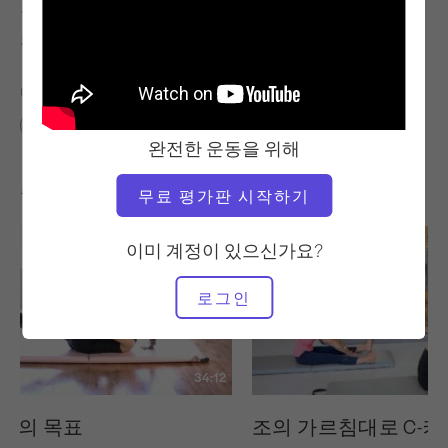
교사
비디오 시간
로리 콜먼-브라운
26:27
다음에 대한 유사한 클래스 찾기
20~30분
완전한 운동을 위해
좋아할 만한 다른 운동
무료 평가판 시작하기
이미 계정이 있으신가요?
로그인
34:12
트의 목표
조의 가르침대로 C-커브 P