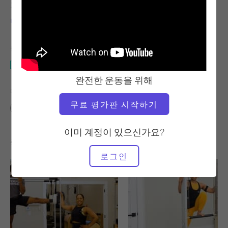
교사
운동 템포
니콜 스미스
안정적
필요한 장비
매직 서클이 있는 매트
완전한 운동을 위해
다음에 대한 유사한 클래스 찾기
무료 평가판 시작하기
중급
40~50분
매직 서클이 있는 매트
이미 계정이 있으신가요?
좋아할 만한 다른 운동
로그인