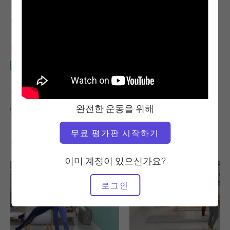
교사
운동 템포
캐리 루소
빠른
필요한 장비
개혁자
다음에 대한 유사한 클래스 찾기
완전한 운동을 위해
고급
20~30분
개혁자
무료 평가판 시작하기
좋아할 만한 다른 운동
이미 계정이 있으신가요?
로그인