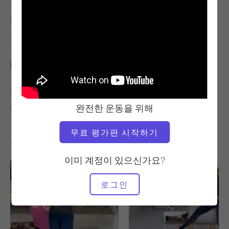
교사
운동 템포
캐리 루소
안정적
필요한 장비
개혁자
다음에 대한 유사한 클래스 찾기
완전한 운동을 위해
고급
20~30분
개혁자
무료 평가판 시작하기
좋아할 만한 다른 운동
이미 계정이 있으신가요?
로그인