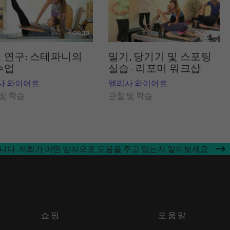
1:01:33
2:08:16
 연구: 스테파니의
밀기, 당기기 및 스포팅
수업
실습 - 리포머 워크샵
사 와이어트
앨리사 와이어트
및 학습
관찰 및 학습
합니다. 저희가 어떤 방식으로 도움을 주고 있는지 알아보세요.
쇼핑
도움말