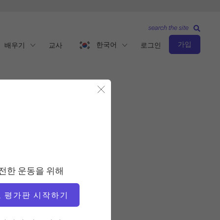
search the site
가입
한국어
배우기
교사
로그인
모달 닫기
중급 수준
교사
전한 운동을 위해
앨리사 와이어트
 평가판 시작하기
운동 템포