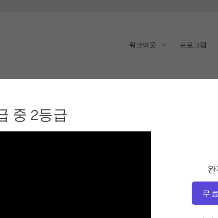
워크아웃
프로그램
 중 2등급
급 중 2등급
완
무료