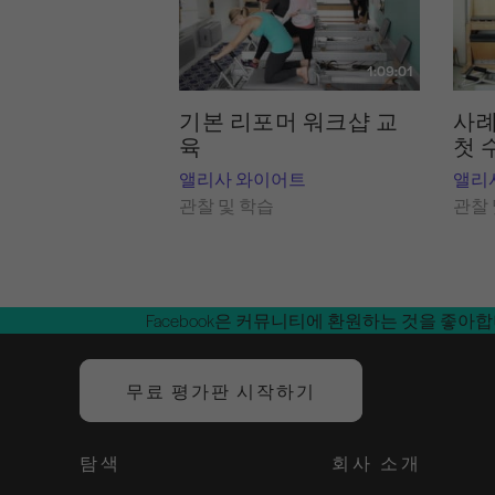
1:09:01
기본 리포머 워크샵 교
사례
육
첫 
앨리사 와이어트
앨리
관찰 및 학습
관찰 
Facebook은 커뮤니티에 환원하는 것을 좋아
무료 평가판 시작하기
탐색
회사 소개