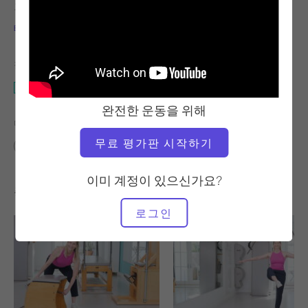
교사
운동 템포
테레사 슈페
느림
필요한 장비
매트
완전한 운동을 위해
다음에 대한 유사한 클래스 찾기
무료 평가판 시작하기
기본
20~30분
매트
이미 계정이 있으신가요?
좋아할 만한 다른 운동
로그인