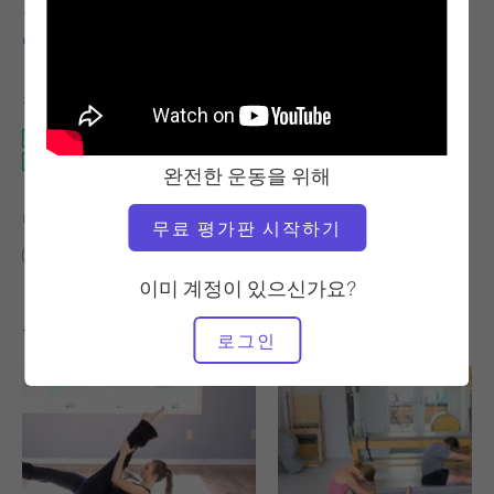
교사
비디오 시간
빅토리아 토리-카판
47:21
필요한 장비
매트
운다 의자
완전한 운동을 위해
다음에 대한 유사한 클래스 찾기
무료 평가판 시작하기
40~50분
매트
운다 의자
이미 계정이 있으신가요?
좋아할 만한 다른 운동
로그인