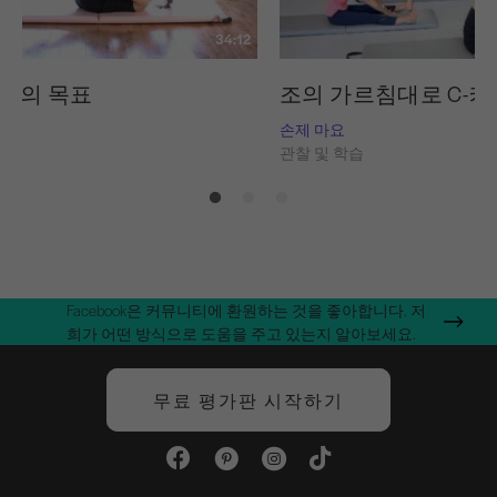
34:12
트의 목표
조의 가르침대로 C-커브 P
내쉬
손제 마요
습
관찰 및 학습
Facebook은 커뮤니티에 환원하는 것을 좋아합니다. 저
희가 어떤 방식으로 도움을 주고 있는지 알아보세요.
무료 평가판 시작하기