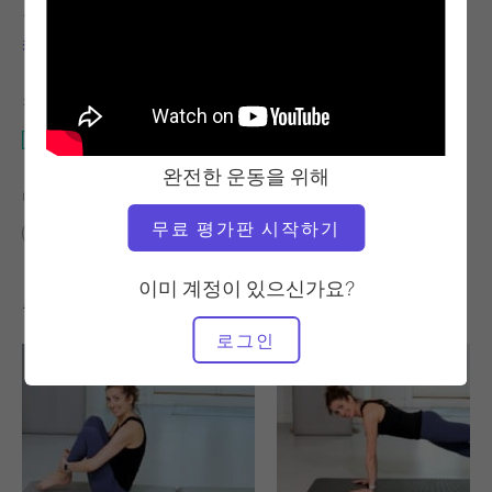
교사
운동 템포
캐리 루소
안정적
필요한 장비
운다 의자
완전한 운동을 위해
다음에 대한 유사한 클래스 찾기
무료 평가판 시작하기
고급
60분 이상
운다 의자
이미 계정이 있으신가요?
좋아할 만한 다른 운동
로그인