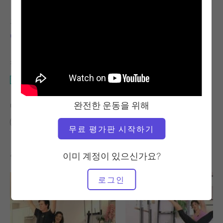
교사
운동 템포
빅토리아 토리-카판
안정적
필요한 장비
매트
완전한 운동을 위해
다음에 대한 유사한 클래스 찾기
중급
10~20분
매트
무료 평가판 시작하기
좋아할 만한 다른 운동
이미 계정이 있으신가요?
로그인