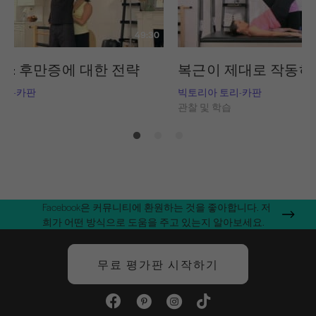
49:30
구: 후만증에 대한 전략
복근이 제대로 작동하
토리-카판
빅토리아 토리-카판
습
관찰 및 학습
Facebook은 커뮤니티에 환원하는 것을 좋아합니다. 저
희가 어떤 방식으로 도움을 주고 있는지 알아보세요.
무료 평가판 시작하기