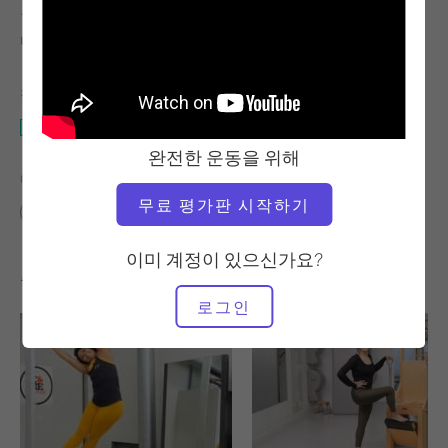
교사
운동 템포
니콜 스미스
느림
필요한 장비
개혁자
완전한 운동을 위해
다음에 대한 유사한 클래스 찾기
무료 평가판 시작하기
중급
50 - 60분
개혁자
이미 계정이 있으신가요?
좋아할 만한 다른 운동
로그인