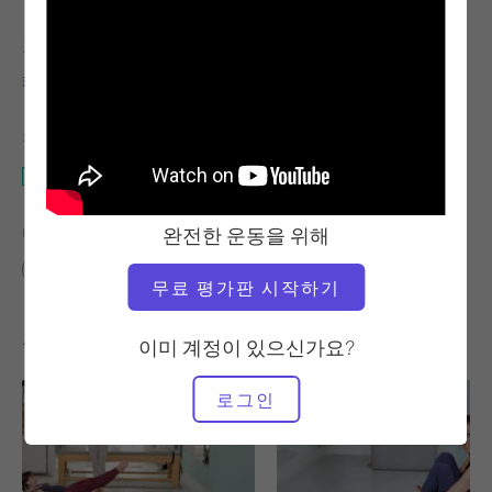
교사
운동 템포
캐리 루소
빠른
필요한 장비
매트
완전한 운동을 위해
다음에 대한 유사한 클래스 찾기
중급
10~20분
매트
무료 평가판 시작하기
좋아할 만한 다른 운동
이미 계정이 있으신가요?
로그인