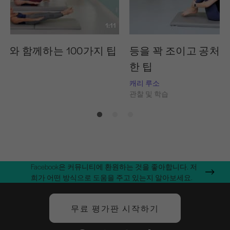
1:11
소와 함께하는 100가지 팁
등을 꽉 조이고 공처럼
한 팁
습
캐리 루소
관찰 및 학습
Facebook은 커뮤니티에 환원하는 것을 좋아합니다. 저
희가 어떤 방식으로 도움을 주고 있는지 알아보세요.
무료 평가판 시작하기