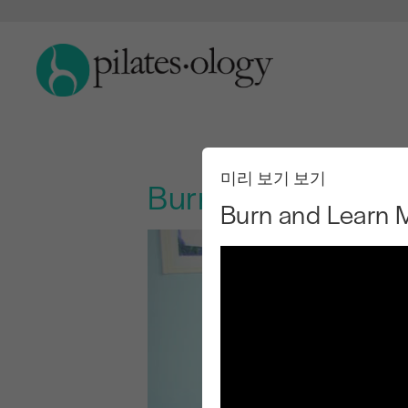
미리 보기 보기
Burn and Learn M
Burn and Learn 