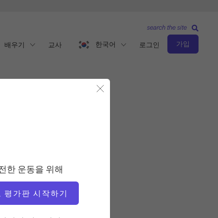
search the site
가입
한국어
배우기
교사
로그인
모달 닫기
중급 수준
교사
전한 운동을 위해
니드라 가브리엘
 평가판 시작하기
운동 템포