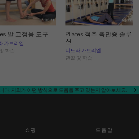
1:03:11
43:11
ates 발 고정용 도구
Pilates 척추 측만증 솔루
션
라 가브리엘
니드라 가브리엘
및 학습
관찰 및 학습
합니다. 저희가 어떤 방식으로 도움을 주고 있는지 알아보세요.
쇼핑
도움말