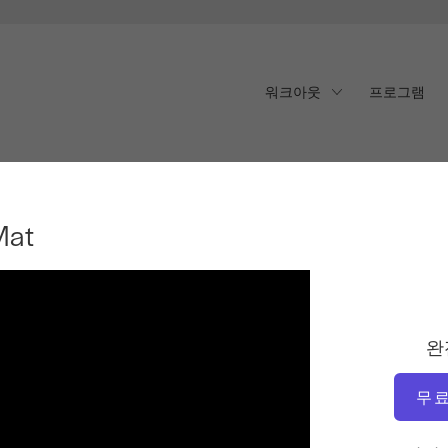
워크아웃
프로그램
at
Mat
완
무료