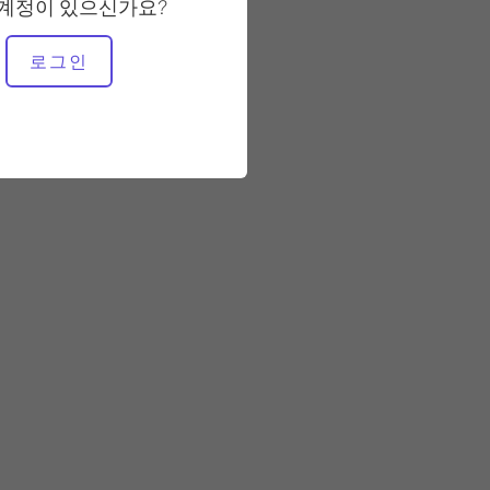
느림
 계정이 있으신가요?
로그인
필요한 장비
매트