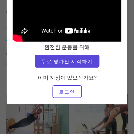
교사
비디오 시간
니콜 스미스
1:06:04
필요한 장비
개혁자
완전한 운동을 위해
다음에 대한 유사한 클래스 찾기
무료 평가판 시작하기
60분 이상
개혁자
이미 계정이 있으신가요?
좋아할 만한 다른 운동
로그인