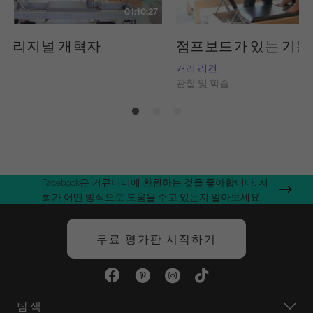
01:10:27
 오리지널 개혁자
점프보드가 있는 기본
임스
캐리 리건
습
관찰 및 학습
Facebook은 커뮤니티에 환원하는 것을 좋아합니다. 저
희가 어떤 방식으로 도움을 주고 있는지 알아보세요.
무료 평가판 시작하기
탐색