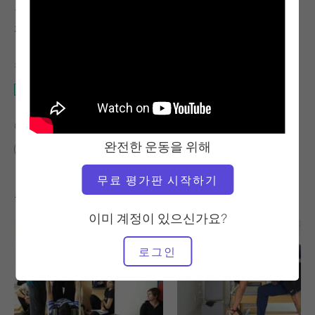
교사
운동 템포
파비앙 메네곤
안정적
필요한 장비
개혁자
다음에 대한 유사한 클래스 찾기
완전한 운동을 위해
중급
20~30분
개혁자
무료 평가판 시작하기
좋아할 만한 다른 운동
이미 계정이 있으신가요?
로그인