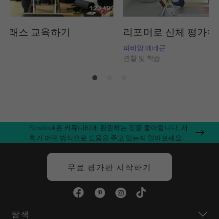
1:23:49
 클래스 교육하기
리포머로 신체 평가하
네곤
파비앙 메네곤
습
관찰 및 학습
Facebook은 커뮤니티에 환원하는 것을 좋아합니다. 저
희가 어떤 방식으로 도움을 주고 있는지 알아보세요.
무료 평가판 시작하기
탐색