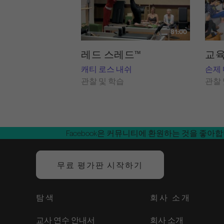
81:00
레드 스레드™
교육
캐티 로스 내쉬
손제
관찰 및 학습
관찰 
Facebook은 커뮤니티에 환원하는 것을 좋아
무료 평가판 시작하기
탐색
회사 소개
교사 연수 안내서
회사 소개