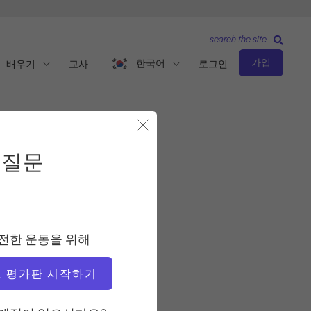
search the site
가입
한국어
배우기
교사
로그인
모달 닫기
5가지 질문
 질문
관찰 및 학습
교사
전한 운동을 위해
니드라 가브리엘
 평가판 시작하기
비디오 시간
30:13