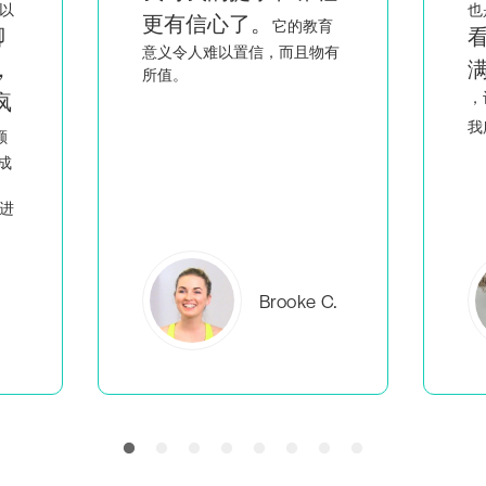
也是一名黑人和同性恋女性，
育
看到像我一样的人充
有
满智慧和激情地讲课
回
，让我觉得我不是唯一一个做
人
我所做事情的
。
C.
Everlea B.