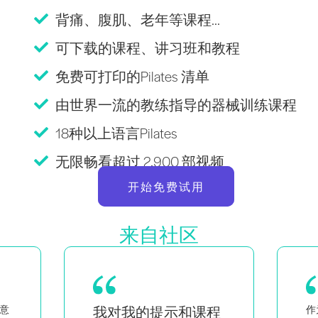
背痛、腹肌、老年等课程...
可下载的课程、讲习班和教程
免费可打印的Pilates 清单
由世界一流的教练指导的器械训练课程
18种以上语言Pilates
无限畅看超过 2,900 部视频
开始免费试用
来自社区
程
作为一对双胞胎的母亲，同时
作