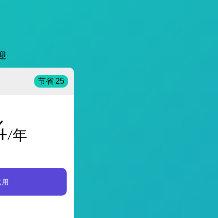
迎
节省 25
4
/年
试用