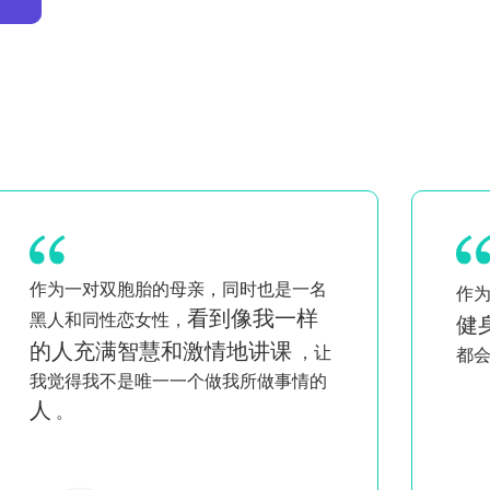
我喜欢在家
Pi
作为一个忙碌的母亲，
健身的便捷性
在
。这些进步让我每天
械
都会回来！
习