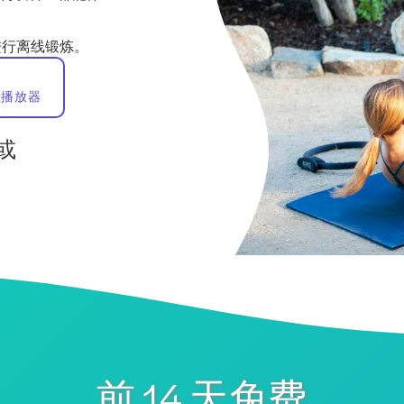
进行离线锻炼。
歌播放器
或
前 14 天免费