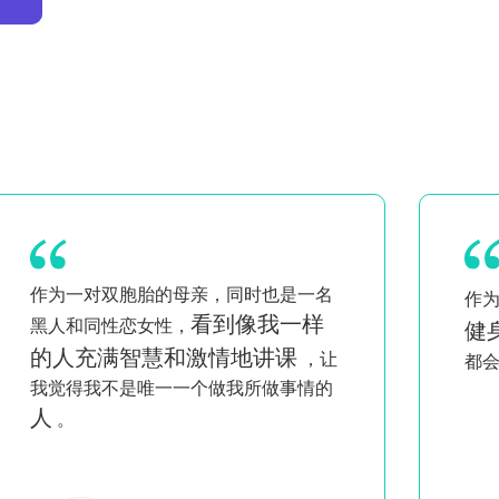
我喜欢在家
Pi
作为一个忙碌的母亲，
健身的便捷性
在
。这些进步让我每天
械
都会回来！
习