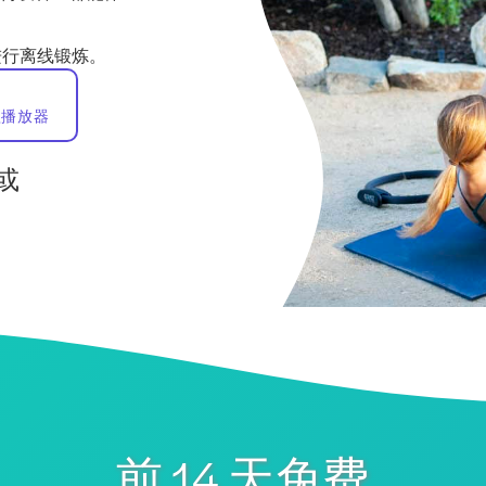
进行离线锻炼。
歌播放器
或
前 14 天免费