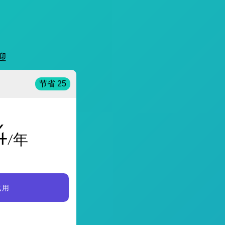
迎
节省 25
4
/年
试用