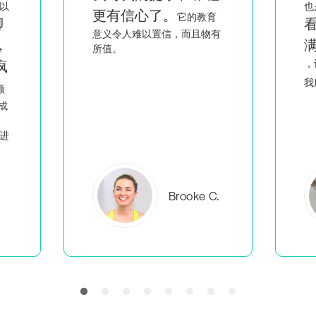
也是一名黑人和同性恋女性，
育
看到像我一样的人充
有
满智慧和激情地讲课
回
，让我觉得我不是唯一一个做
人
我所做事情的
。
C.
Everlea B.