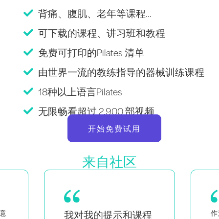
背痛、腹肌、老年等课程...
可下载的课程、讲习班和教程
免费可打印的Pilates 清单
由世界一流的教练指导的器械训练课程
18种以上语言Pilates
无限畅看超过 2,900 部视频
开始免费试用
来自社区
程
作为一对双胞胎的母亲，同时
作